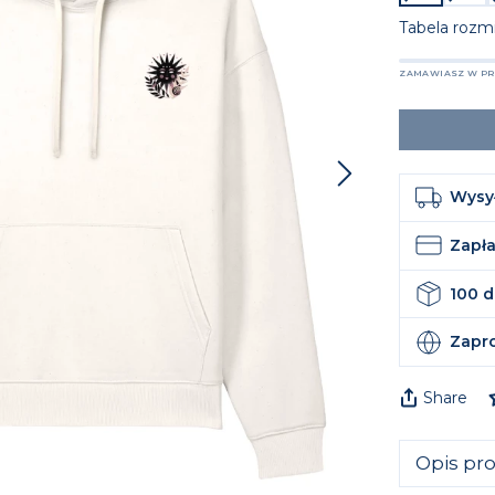
Tabela rozm
ZAMAWIASZ W PRZ
Wysy
Zapła
100 d
Zapr
Share
Opis pr