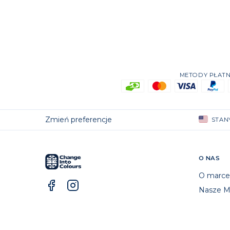
METODY PŁATN
Zmień preferencje
STAN
O NAS
O marce
Nasze Ma