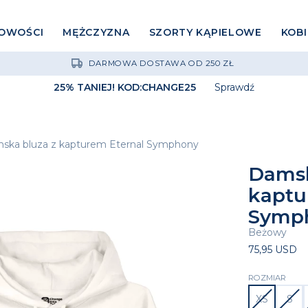
OWOŚCI
MĘŻCZYZNA
SZORTY KĄPIELOWE
KOB
DARMOWA DOSTAWA OD 250 ZŁ
25% TANIEJ! KOD:CHANGE25
Sprawdź
ska bluza z kapturem Eternal Symphony
Damsk
kaptu
Symp
Beżowy
75,95 USD
ROZMIAR
XS
S