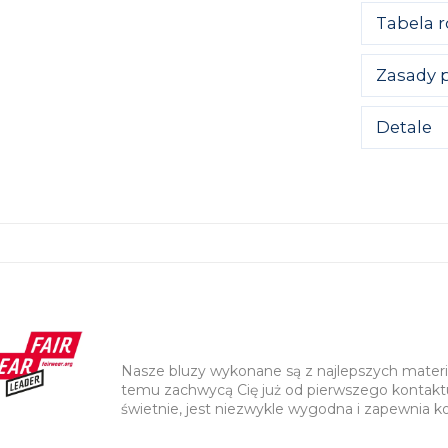
Miękka, c
Tabela 
kapturem 
klasyczny
Idealna za
Zasady p
wszywanym
ramion i 
Dbaj o swo
swobodę ru
Detale
Pie
Szczegół
Zaproje
Nie
Oversiz
Sus
Wszywa
Wysoka
Nie
Podwój
Etyczn
materia
Dwa ko
Płaski 
Haftow
Podwój
Ściągac
Kieszeń
Wewnęt
karku
Nasze bluzy wykonane są z najlepszych materiał
(CM)
Półksię
temu zachwycą Cię już od pierwszego kontakt
A - KLATK
świetnie, jest niezwykle wygodna i zapewnia ko
B - DŁUGO