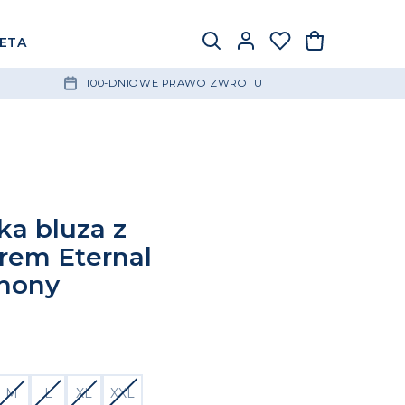
IETA
100-DNIOWE PRAWO ZWROTU
a bluza z
rem Eternal
hony
M
L
XL
XXL