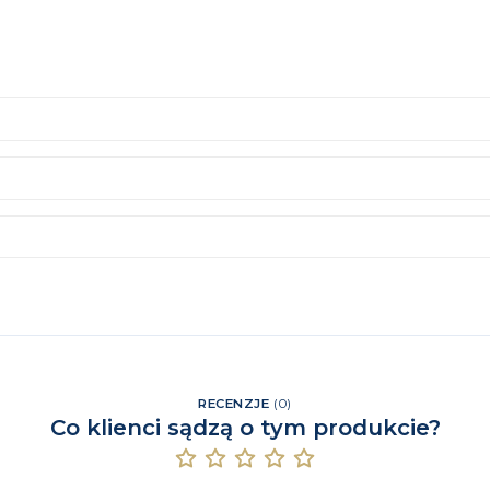
C - DŁUG
RECENZJE
(
0
)
Co klienci sądzą o tym produkcie?