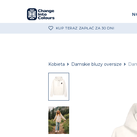
N
KUP TERAZ ZAPŁAĆ ZA 30 DNI
Kobieta
Damskie bluzy oversize
Dam
Damska
bluza
z
kapturem
Eternal
Symphony
Damska
bluza
z
kapturem
Eternal
Symphony