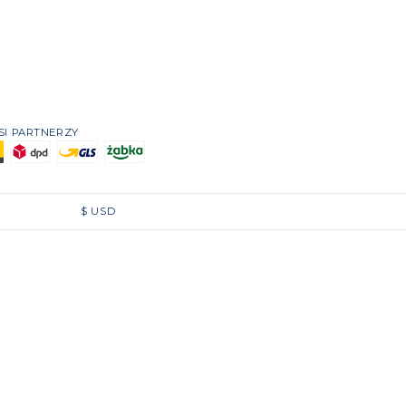
SI PARTNERZY
$
USD