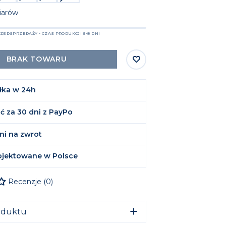
iarów
EDSPRZEDAŻY - CZAS PRODUKCJI 5-8 DNI
BRAK TOWARU
łka w 24h
ć za 30 dni z PayPo
ni na zwrot
ojektowane w Polsce
Recenzje
(
0
)
oduktu