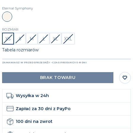
Eternal Symphony
Beżowy
ROZMIAR
XS
S
M
L
XL
XXL
Tabela rozmiarów
ZAMAWIASZ W PRZEDSPRZEDAŻY - CZAS PRODUKCJI 5-8 DNI
BRAK TOWARU
Wysyłka w 24h
Zapłać za 30 dni z PayPo
100 dni na zwrot