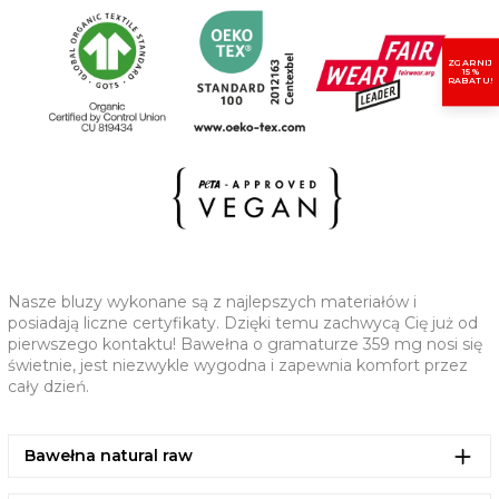
Wewnętrzne wzmocnienie w chevronie przy karku
Półksiężyc z tego samego materiału na karku
ZGARNIJ
15%
(CM)
XS
S
M
L
XL
2XL
RABATU!
A - KLATKA PIERSIOWA
61,5
63,5
67,5
70,5
73,5
77,5
B - DŁUGOŚĆ
65
69
73
75
77
79
C - DŁUGOŚĆ RĘKAWA
53
57
59
61
61,5
62
Nasze bluzy wykonane są z najlepszych materiałów i
posiadają liczne certyfikaty. Dzięki temu zachwycą Cię już od
pierwszego kontaktu! Bawełna o gramaturze 359 mg nosi się
świetnie, jest niezwykle wygodna i zapewnia komfort przez
cały dzień.
Bawełna natural raw