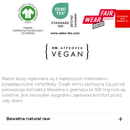
Wewnętrzne wzmocnienie w chevronie przy karku
Półksiężyc z tego samego materiału na karku
ZGARNIJ
15%
(CM)
XS
S
M
L
XL
2XL
RABATU!
A - KLATKA PIERSIOWA
61,5
63,5
67,5
70,5
73,5
77,5
B - DŁUGOŚĆ
65
69
73
75
77
79
C - DŁUGOŚĆ RĘKAWA
53
57
59
61
61,5
62
Nasze bluzy wykonane są z najlepszych materiałów i
posiadają liczne certyfikaty. Dzięki temu zachwycą Cię już od
pierwszego kontaktu! Bawełna o gramaturze 359 mg nosi się
świetnie, jest niezwykle wygodna i zapewnia komfort przez
cały dzień.
Bawełna natural raw