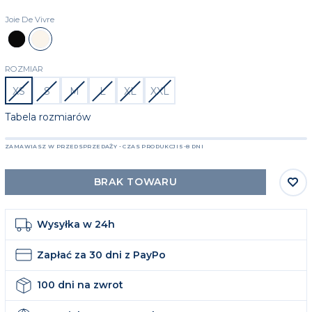
Joie De Vivre
Czarny
Beżowy
ROZMIAR
XS
S
M
L
XL
XXL
Tabela rozmiarów
ZAMAWIASZ W PRZEDSPRZEDAŻY - CZAS PRODUKCJI 5-8 DNI
BRAK TOWARU
Wysyłka w 24h
Zapłać za 30 dni z PayPo
100 dni na zwrot