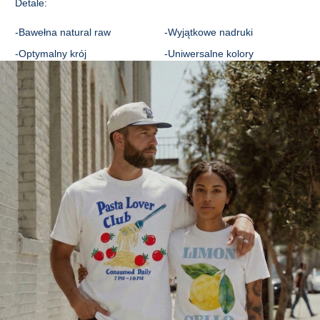
Detale:
C - DŁUGOŚĆ RĘKAWA
20
20
21
22
22
23
-Bawełna natural raw
-Wyjątkowe nadruki
-Optymalny krój
-Uniwersalne kolory