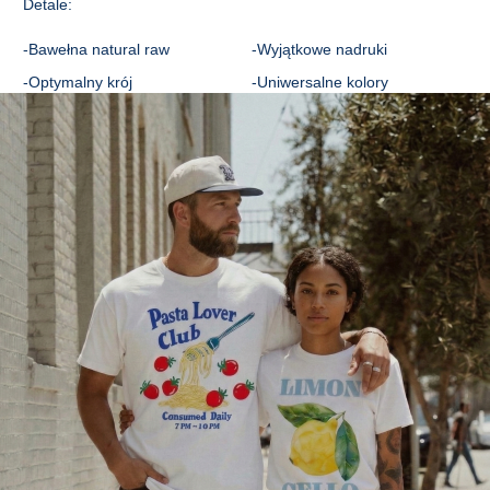
Detale:
C - DŁUGOŚĆ RĘKAWA
20
20
21
22
22
23
-Bawełna natural raw
-Wyjątkowe nadruki
-Optymalny krój
-Uniwersalne kolory