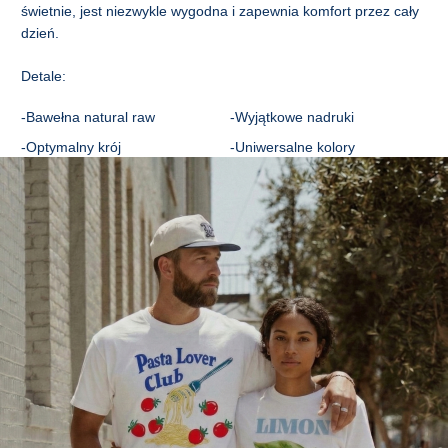
(CM)
XS
S
M
L
XL
2XL
świetnie, jest niezwykle wygodna i zapewnia komfort przez cały
dzień.
A - DŁUGOŚĆ
68
70
73
75
78
81
B - KLATKA PIERSIOWA
43
48
53
58
64
69
Detale:
C - DŁUGOŚĆ RĘKAWA
20
20
21
22
22
23
-Bawełna natural raw
-Wyjątkowe nadruki
-Optymalny krój
-Uniwersalne kolory