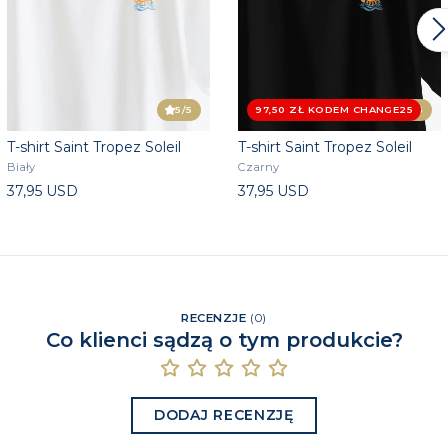
5
/5
97,50 ZŁ KODEM CHANGE25
4.5
/5
T-shirt Saint Tropez Soleil
T-shirt Saint Tropez Soleil
Biały
Czarny
37,95 USD
37,95 USD
RECENZJE
(
0
)
Co klienci sądzą o tym produkcie?
DODAJ RECENZJĘ