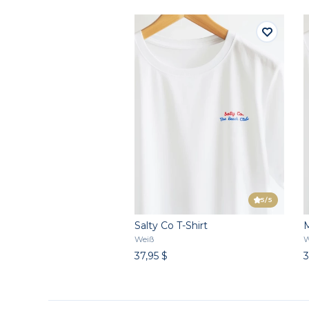
5
/5
Salty Co T-Shirt
M
Weiß
W
37,95 $
3