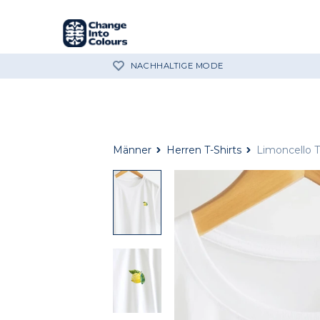
NACHHALTIGE MODE
Männer
Herren T-Shirts
Limoncello T
Limoncello
weiße
T-
Shirt
Nahaufnahme
Limoncello
weiße
T-
Shirt
Nahaufnahme