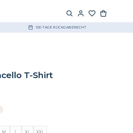
100 TAGE RÜCKGABERECHT
cello T-Shirt
türlich
M
L
XL
XXL