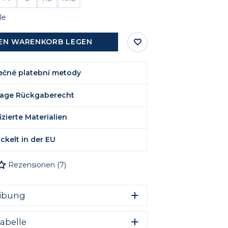
le
DEN WARENKORB LEGEN
ečné platební metody
Tage Rückgaberecht
fizierte Materialien
ckelt in der EU
Rezensionen
(
7
)
ibung
-T-Shirt für ihn und sie, mit lockerer
abelle
 leicht abgesenkten Schultern und