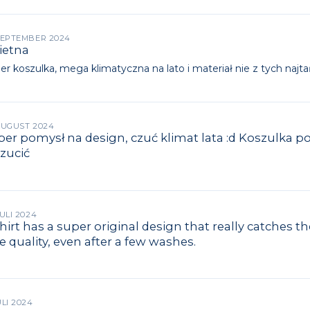
 SEPTEMBER 2024
ietna
er koszulka, mega klimatyczna na lato i materiał nie z tych najt
 AUGUST 2024
er pomysł na design, czuć klimat lata :d Koszulka po
zucić
JULI 2024
hirt has a super original design that really catches th
e quality, even after a few washes.
ULI 2024