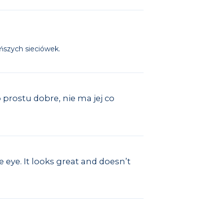
ańszych sieciówek.
 prostu dobre, nie ma jej co
e eye. It looks great and doesn’t