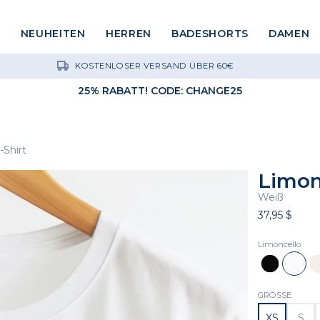
NEUHEITEN
HERREN
BADESHORTS
DAMEN
KOSTENLOSER VERSAND ÜBER 60€
25% RABATT! CODE: CHANGE25
-Shirt
Limon
Weiß
37,95 $
Limoncello
Schwarz
Weiß
Na
GRÖSSE
XS
S