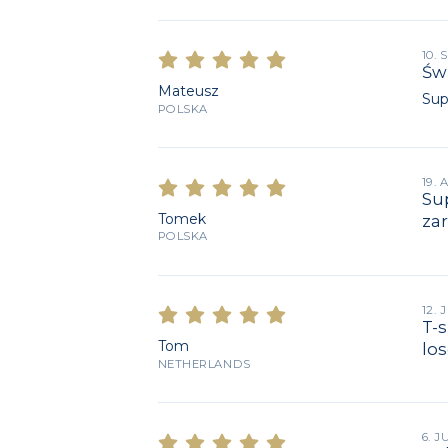
10.
Św
Mateusz
Sup
POLSKA
19.
Sup
Tomek
zar
POLSKA
12. 
T-s
Tom
los
NETHERLANDS
6. J