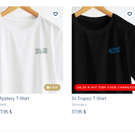
4.8
/5
26,20 € MIT DEM CODE CHANGE2
4.5
/5
ystery T-Shirt
St.Tropez T-Shirt
eiß
Schwarz
7,95 $
37,95 $