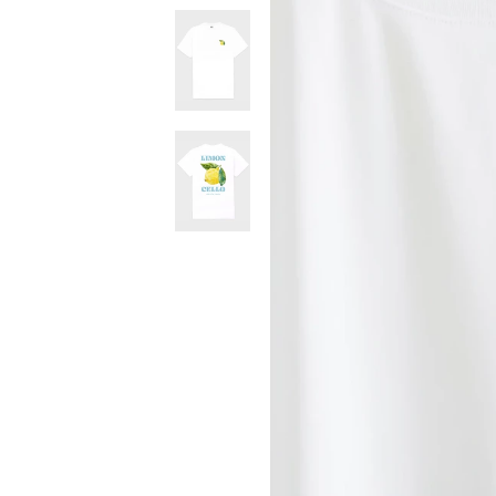
T-
Shirt
Limoncello
T-
Shirt
Limoncello