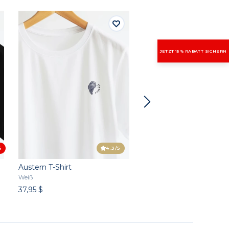
JETZT 15 % RABATT SICHERN
5
4.3
/5
Austern T-Shirt
Pool House Club T-Shirt
Weiß
Weiß
37,95 $
37,95 $