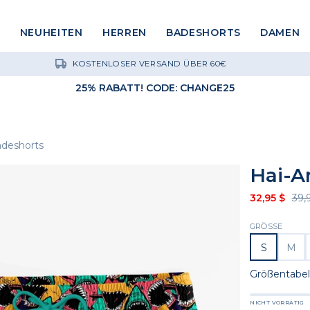
NEUHEITEN
HERREN
BADESHORTS
DAMEN
KOSTENLOSER VERSAND ÜBER 60€
25% RABATT! CODE: CHANGE25
adeshorts
Hai-A
32,95 $
39,
GRÖSSE
S
M
Größentabel
NICHT VORRÄTIG