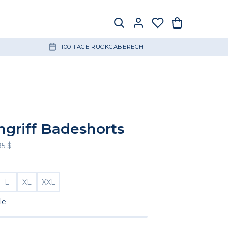
100 TAGE RÜCKGABERECHT
ngriff Badeshorts
95 $
L
XL
XXL
le