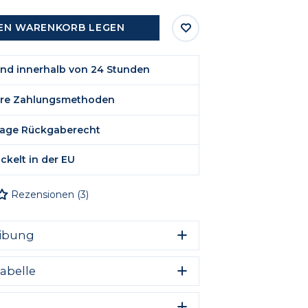
DEN WARENKORB LEGEN
nd innerhalb von 24 Stunden
ere Zahlungsmethoden
Tage Rückgaberecht
ckelt in der EU
Rezensionen
(
3
)
ibung
hnliche Badeshorts für Männer, die
abelle
nd Stil schätzen. Die Change Into
horts vereinen beide Eigenschaften und
en Individualität und außergewöhnlichen