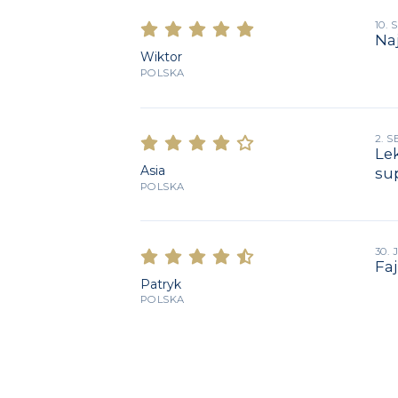
10.
Naj
Wiktor
POLSKA
2. 
Le
Asia
sup
POLSKA
30. 
Faj
Patryk
POLSKA