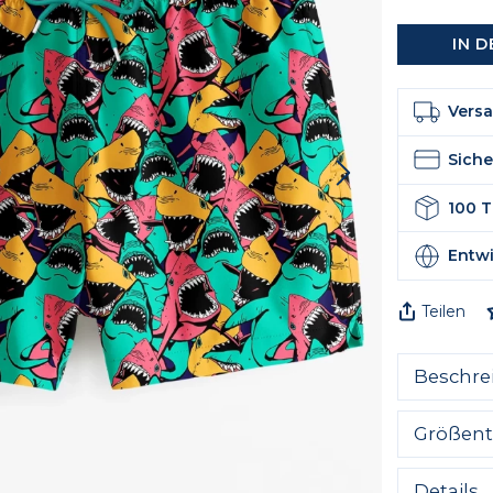
IN 
Versa
Sich
100 
Entwi
Teilen
Beschre
Außergewö
Größent
Komfort u
Colours S
garantier
Details