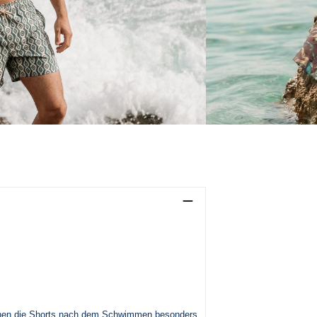
39
41
43
45
38
40
43
46
.5
30.5
31.5
32.5
33.5
5
14.5
15.5
16.5
17.5
cknen die Shorts nach dem Schwimmen besonders