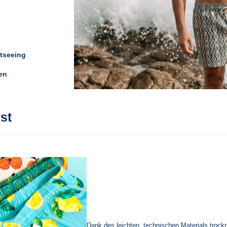
A
37
B
36
C
29
D
13.
tseeing
en
rst
Dank des leichten, technischen Materials tro