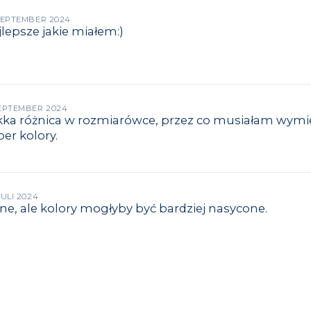
 SEPTEMBER 2024
lepsze jakie miałem:)
SEPTEMBER 2024
kka różnica w rozmiarówce, przez co musiałam wymien
er kolory.
JULI 2024
ne, ale kolory mogłyby być bardziej nasycone.