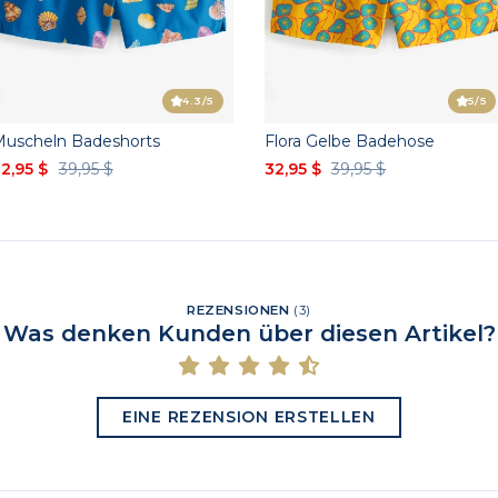
4.3
/5
5
/5
Muscheln Badeshorts
Flora Gelbe Badehose
2,95 $
39,95 $
32,95 $
39,95 $
REZENSIONEN
(
3
)
Was denken Kunden über diesen Artikel?
EINE REZENSION ERSTELLEN