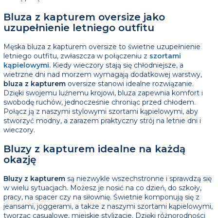
Bluza z kapturem oversize jako
uzupełnienie letniego outfitu
Męska bluza z kapturem oversize to świetne uzupełnienie
letniego outfitu, zwłaszcza w połączeniu z
szortami
kąpielowymi.
Kiedy wieczory stają się chłodniejsze, a
wietrzne dni nad morzem wymagają dodatkowej warstwy,
bluza z kapturem
oversize stanowi idealne rozwiązanie.
Dzięki swojemu luźnemu krojowi, bluza zapewnia komfort i
swobodę ruchów, jednocześnie chroniąc przed chłodem.
Połącz ją z naszymi stylowymi szortami kąpielowymi, aby
stworzyć modny, a zarazem praktyczny strój na letnie dni i
wieczory.
Bluzy z kapturem idealne na każdą
okazję
Bluzy z kapturem
są niezwykle wszechstronne i sprawdzą się
w wielu sytuacjach. Możesz je nosić na co dzień, do szkoły,
pracy, na spacer czy na siłownię. Świetnie komponują się z
jeansami, joggerami, a także z naszymi szortami kąpielowymi,
tworząc casualowe, miejskie stylizacje. Dzięki różnorodności