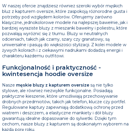
W naszej ofercie znajdziesz również szeroki wybór męskich
bluz z kapturem oversize, które zaspokoją różnorodne gusta i
potrzeby pod względem kolorów. Oferujemy zarówno
klasyczne, jednokolorowe modele na najlepszej bawełnie, jak i
bardziej wyraziste bluzy z mieszanki bawełny i poliestru, które
pozwalają wyróżnić się z tłumu. Bluzy w neutralnych
odcieniach, takich jak czarny, szary czy granatowy, są
uniwersalne i pasują do większości stylizacji. Z kolei modele w
żywych kolorach i z ciekawymi nadrukami dodadzą energii i
charakteru każdemu outfitowi.
Funkcjonalność i praktyczność -
kwintesencja hoodie oversize
Nasze
męskie bluzy z kapturem oversize
są nie tylko
stylowe, ale również niezwykle funkcjonalne. Posiadają
praktyczne kieszenie, które umożliwiają przechowywanie
drobnych przedmiotów, takich jak telefon, klucze czy portfel.
Regulowane kaptury zapewniają dodatkową ochronę przed
wiatrem i deszczem, a elastyczne mankiety i dół bluzy
gwarantują idealne dopasowanie do sylwetki. Dzięki tym
cechom, nasze bluzy z kapturem są doskonałym wyborem na
każdą porę roku.