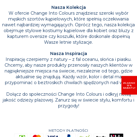
Nasza Kolekcja
W ofercie Change Into Colours znajdziesz szeroki wybór
męskich szortów kąpielowych, które spełnią oczekiwania
nawet najbardziej wymagających. Oprócz tego, nasza kolekcja
obejmuje stylowe kostiumy kąpielowe dla kobiet oraz bluzy z
kapturem oversize czy koszulki, które doskonale dopełnią
Wasze letnie stylizacje.
Nasza Inspiracja
Inspirację czerpiemy z natury – z fal oceanu, słońca i piasku.
Chcemy, aby nasze produkty przenosiły naszych klientów w
najpiękniejsze miejsca na świecie, niezależnie od tego, gdzie
aktualnie się znajdują. Każdy wzór, kolor i detal ma
przypominać o beztroskich chwilach spędzonych nad wodą.
ZGARNIJ
15%
RABATU!
Dołącz do społeczności Change Into Colours i odkryj nową
jakość odzieży plażowej. Zanurz się w świecie stylu, komfortu i
przygody!
METODY PŁATNOŚCI