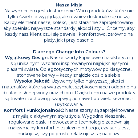
Nasza Misja
Naszym celem jest dostarczenie Wam produktów, które nie
tylko świetnie wyglądają, ale również doskonale się noszą.
Każdy element naszej kolekcji jest starannie zaprojektowany,
aby spełniać najwyższe standardy jakości i stylu. Chcemy, aby
każdy nasz klient czuł się pewnie i komfortowo, zarówno na
plaży, jak i przy basenie.
Dlaczego Change Into Colours?
Wyjątkowy Design:
Nasze szorty kąpielowe charakteryzują
się unikalnymi wzorami inspirowanymi najpiękniejszymi
plażami świata. Od egzotycznych motywów po klasyczne,
stonowane barwy – każdy znajdzie coś dla siebie.
Wysoka Jakość:
Używamy tylko najwyższej jakości
materiałów, które są wytrzymałe, szybkoschnące i odporne na
działanie słonej wody oraz chloru. Dzięki temu nasze produkty
są trwałe i zachowują swój wygląd nawet po wielu sezonach
użytkowania.
Komfort i Funkcjonalność:
Nasze szorty są zaprojektowane
z myślą o aktywnym stylu życia. Wygodne kieszenie,
regulowane paski i nowoczesne technologie zapewniają
maksymalny komfort, niezależnie od tego, czy surfujesz,
nurkujesz, czy po prostu relaksujesz się na plaży.