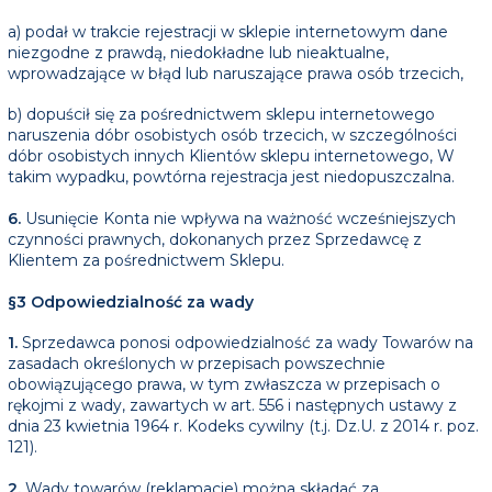
a) podał w trakcie rejestracji w sklepie internetowym dane
niezgodne z prawdą, niedokładne lub nieaktualne,
wprowadzające w błąd lub naruszające prawa osób trzecich,
b) dopuścił się za pośrednictwem sklepu internetowego
naruszenia dóbr osobistych osób trzecich, w szczególności
dóbr osobistych innych Klientów sklepu internetowego, W
takim wypadku, powtórna rejestracja jest niedopuszczalna.
6.
Usunięcie Konta nie wpływa na ważność wcześniejszych
czynności prawnych, dokonanych przez Sprzedawcę z
Klientem za pośrednictwem Sklepu.
§3 Odpowiedzialność za wady
1.
Sprzedawca ponosi odpowiedzialność za wady Towarów na
zasadach określonych w przepisach powszechnie
obowiązującego prawa, w tym zwłaszcza w przepisach o
rękojmi z wady, zawartych w art. 556 i następnych ustawy z
dnia 23 kwietnia 1964 r. Kodeks cywilny (t.j. Dz.U. z 2014 r. poz.
121).
2.
Wady towarów (reklamacje) można składać za