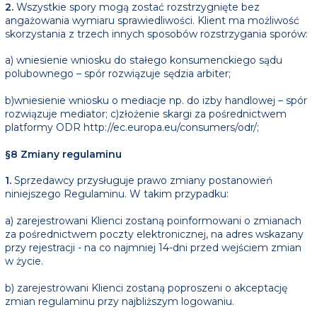
2.
Wszystkie spory mogą zostać rozstrzygnięte bez
angażowania wymiaru sprawiedliwości. Klient ma możliwość
skorzystania z trzech innych sposobów rozstrzygania sporów:
a) wniesienie wniosku do stałego konsumenckiego sądu
polubownego – spór rozwiązuje sędzia arbiter;
b)wniesienie wniosku o mediacje np. do izby handlowej – spór
rozwiązuje mediator; c)złożenie skargi za pośrednictwem
platformy ODR http://ec.europa.eu/consumers/odr/;
§8 Zmiany regulaminu
1.
Sprzedawcy przysługuje prawo zmiany postanowień
niniejszego Regulaminu. W takim przypadku:
a) zarejestrowani Klienci zostaną poinformowani o zmianach
za pośrednictwem poczty elektronicznej, na adres wskazany
przy rejestracji - na co najmniej 14-dni przed wejściem zmian
w życie.
b) zarejestrowani Klienci zostaną poproszeni o akceptację
zmian regulaminu przy najbliższym logowaniu.