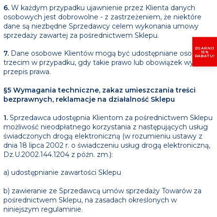
6.
W każdym przypadku ujawnienie przez Klienta danych
osobowych jest dobrowolne - z zastrzeżeniem, że niektóre
dane są niezbędne Sprzedawcy celem wykonania umowy
sprzedaży zawartej za pośrednictwem Sklepu.
ZGARNIJ
7.
Dane osobowe Klientów mogą być udostępniane osobom
15%
RABATU!
trzecim w przypadku, gdy takie prawo lub obowiązek wynika z
przepis prawa.
§5 Wymagania techniczne, zakaz umieszczania treści
bezprawnych, reklamacje na działalność Sklepu
1.
Sprzedawca udostępnia Klientom za pośrednictwem Sklepu
możliwość nieodpłatnego korzystania z następujących usług
świadczonych drogą elektroniczną (w rozumieniu ustawy z
dnia 18 lipca 2002 r. o świadczeniu usług drogą elektroniczną,
Dz.U.2002.144.1204 z późn. zm.):
a) udostępnianie zawartości Sklepu
b) zawieranie ze Sprzedawcą umów sprzedaży Towarów za
pośrednictwem Sklepu, na zasadach określonych w
niniejszym regulaminie.