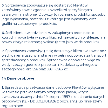
5.
Sprzedawca zobowiązuje się dostarczyć klientowi
zamówiony towar zgodnie z wszelkimi specyfikacjami
zawartymi na stronie. Dotyczy to rozmiaru produktu, sposobu
jego wykonania, materiału z którego jest wykonany oraz
grafiki na zakupionym produkcie.
6.
Jeśli klient stwierdzi braki w zakupionym produkcie, o
których mowa była w specyfikacjach zawartych w sklepie, ma
prawo złożyć reklamację wskazując to jako wadę produktu.
7.
Sprzedawca zobowiązuje się dostarczyć klientowi towar bez
wad, w nienaruszonym stanie i w pełni odpowiada za transport
sprzedawanego produktu. Sprzedawca odpowiada więc za
wady rzeczy zgodnie z przepisami kodeksu cywilnego, w
szczególności art. 556 oraz 5561 -5563 kc.
§4 Dane osobowe
1.
Sprzedawca przetwarza dane osobowe Klientów wyłącznie
w zakresie przewidzianym przepisami prawa, w tym
zwłaszcza ustawą z dnia 29 sierpnia 1997 r. o ochronie danych
osobowych (t.j. - Dz.U.02.101.926 z późn. zm.) lub niniejszym
regulaminem.