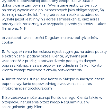
wyborze odpowiedniej podstrony Sklepu lub w trakcie
dokonywania zamówienia). Wymagane jest przy tym co
najmniej wypełnienie pól oznaczonych jako obligatoryjne, Są
to: imię i nazwisko lub firmę, adres zamieszkania, adres do
wysyłki (jeżeli jest inny niż adres zamieszkania), oraz adres
poczty elektronicznej, a w przypadku przedsiębiorców – także
firma oraz NIP,
b) zaakceptowanie treści Regulaminu oraz polityki plików
cookie.
3.
Po wypełnieniu formularza rejestracyjnego, na adres poczty
elektronicznej, podany przez Klienta, wysyłana jest
wiadomość z prośbą o potwierdzenie podanych danych –
poprzez kliknięcie zawartego w niej odesłania (linku). Konto
klienta zostaje założone z chwilą potwierdzenia.
4.
Klient może usunąć swe konto w Sklepie w każdym czasie
poprzez wysłanie odpowiedniego wezwania na adres:
info@changeintocolours.com..
5.
Sprzedawca może usunąć Konto danego Klienta także w
przypadku naruszenia przez niego Regulaminu, a w
szczególności gdy Klient: