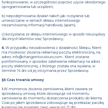
funkcjonowanie, w szczególności poprzez użycie określonego
oprogramowania lub urządzeń,
b) niepodejmowania działań takich jak: rozsyłanie lub
umieszczanie w ramach sklepu internetowego
niezamówionej informacji handlowej (spam),
c) korzystania ze sklepu internetowego w sposób nieuciążliwy
dla innych klientów oraz Sprzedawcy,
6.
W przypadku niezadowolenia z działalności Sklepu, Klient
ma możliwość złożenia reklamacji pocztą elektroniczną, na
adres: info@changeintocolours.com.. Klient zostanie
poinformowany o sposobie załatwienia reklamacji na adres
poczty elektronicznej, z którego została ona wysłana, w
terminie 14 dni od jej otrzymania przez Sprzedawcę.
§6 Czas trwania umowy
1.
W momencie złożenia zamówienia, klient zawiera ze
sprzedawcą umowę, która obowiązuje od momentu
zamówienia do momentu dostarczenia produktu do klienta.
Czas po jakim sprzedawca zobowiązuje się przekazać paczkę
kurierowi nie powinien zająć więcej niż 21 dni.