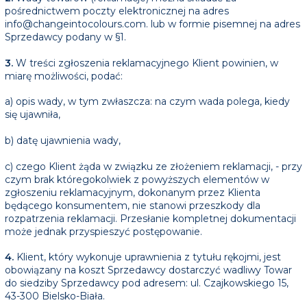
pośrednictwem poczty elektronicznej na adres
info@changeintocolours.com. lub w formie pisemnej na adres
Sprzedawcy podany w §1.
3.
W treści zgłoszenia reklamacyjnego Klient powinien, w
miarę możliwości, podać:
a) opis wady, w tym zwłaszcza: na czym wada polega, kiedy
się ujawniła,
b) datę ujawnienia wady,
c) czego Klient żąda w związku ze złożeniem reklamacji, - przy
czym brak któregokolwiek z powyższych elementów w
zgłoszeniu reklamacyjnym, dokonanym przez Klienta
będącego konsumentem, nie stanowi przeszkody dla
rozpatrzenia reklamacji. Przesłanie kompletnej dokumentacji
może jednak przyspieszyć postępowanie.
4.
Klient, który wykonuje uprawnienia z tytułu rękojmi, jest
obowiązany na koszt Sprzedawcy dostarczyć wadliwy Towar
do siedziby Sprzedawcy pod adresem: ul. Czajkowskiego 15,
43-300 Bielsko-Biała.