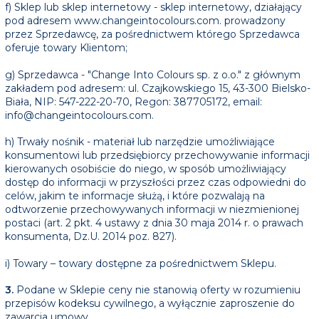
f) Sklep lub sklep internetowy - sklep internetowy, działający
pod adresem www.changeintocolours.com. prowadzony
przez Sprzedawcę, za pośrednictwem którego Sprzedawca
oferuje towary Klientom;
g) Sprzedawca - "Change Into Colours sp. z o.o." z głównym
zakładem pod adresem: ul. Czajkowskiego 15, 43-300 Bielsko-
Biała, NIP: 547-222-20-70, Regon: 387705172, email:
info@changeintocolours.com.
h) Trwały nośnik - materiał lub narzędzie umożliwiające
konsumentowi lub przedsiębiorcy przechowywanie informacji
kierowanych osobiście do niego, w sposób umożliwiający
dostęp do informacji w przyszłości przez czas odpowiedni do
celów, jakim te informacje służą, i które pozwalają na
odtworzenie przechowywanych informacji w niezmienionej
postaci (art. 2 pkt. 4 ustawy z dnia 30 maja 2014 r. o prawach
konsumenta, Dz.U. 2014 poz. 827).
i) Towary – towary dostępne za pośrednictwem Sklepu.
3.
Podane w Sklepie ceny nie stanowią oferty w rozumieniu
przepisów kodeksu cywilnego, a wyłącznie zaproszenie do
zawarcia umowy.