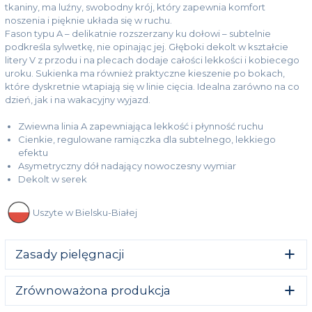
tkaniny, ma luźny, swobodny krój, który zapewnia komfort
noszenia i pięknie układa się w ruchu.
Fason typu A – delikatnie rozszerzany ku dołowi – subtelnie
podkreśla sylwetkę, nie opinając jej. Głęboki dekolt w kształcie
litery V z przodu i na plecach dodaje całości lekkości i kobiecego
uroku. Sukienka ma również praktyczne kieszenie po bokach,
które dyskretnie wtapiają się w linie cięcia. Idealna zarówno na co
dzień, jak i na wakacyjny wyjazd.
Zwiewna linia A zapewniająca lekkość i płynność ruchu
Cienkie, regulowane ramiączka dla subtelnego, lekkiego
efektu
Asymetryczny dół nadający nowoczesny wymiar
Dekolt w serek
Uszyte w Bielsku-Białej
Zasady pielęgnacji
Dbaj o swoją sukienkę i zapewnij jej długie życie.
Zrównoważona produkcja
Pierz w pralce w chłodnej wodzie