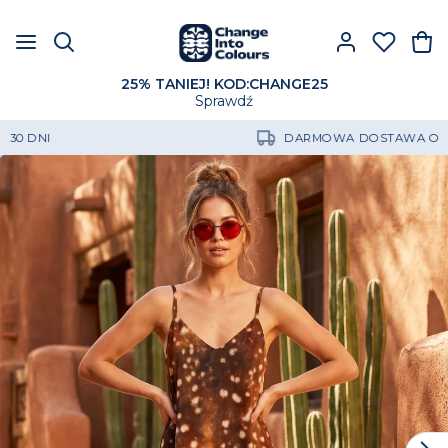
25% TANIEJ! KOD:CHANGE25
Sprawdź
DARMOWA DOSTAWA OD 250 ZŁ