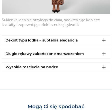
Pamiętaj, że możemy przyjąć wymianę lub zwrot
produktów, które posiadają metki, nie były wcześniej
noszone lub prane.
Sukienka idealnie przylega do ciała, podkreślając kobiece
kształty i zapewniając efekt smukłej sylwetki.
Dekolt typu łódka – subtelna elegancja
Długie rękawy zakończone marszczeniem
Wysokie rozcięcie na nodze
Mogą Ci się spodobać