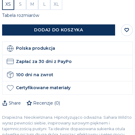
XS
S
M
L
XL
Tabela rozmiarów
DODAJ DO KOSZYKA
Polska produkcja
Zapłać za 30 dni z PayPo
100 dni na zwrot
Certyfikowane materiały
Share
Recenzje
(
0
)
Drapieżna. Nieokiełznana. Hipnotyzująco odważna. Sahara Wild to
wyraz pewności siebie, inspirowany surowym pięknem i
tajemniczością pustyni. Ta idealnie dopasowana sukienka otula
sylwetkę niczym druga skóra, tworząc efektowny i pełen mocy