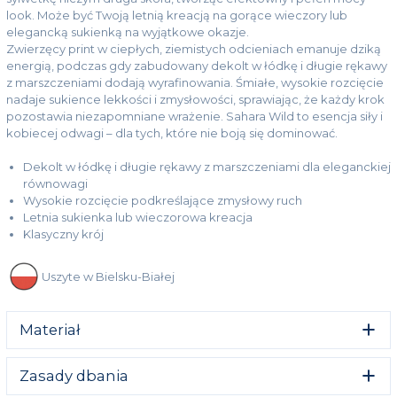
look. Może być Twoją letnią kreacją na gorące wieczory lub
elegancką sukienką na wyjątkowe okazje.
Zwierzęcy print w ciepłych, ziemistych odcieniach emanuje dziką
energią, podczas gdy zabudowany dekolt w łódkę i długie rękawy
z marszczeniami dodają wyrafinowania. Śmiałe, wysokie rozcięcie
nadaje sukience lekkości i zmysłowości, sprawiając, że każdy krok
pozostawia niezapomniane wrażenie. Sahara Wild to esencja siły i
kobiecej odwagi – dla tych, które nie boją się dominować.
Dekolt w łódkę i długie rękawy z marszczeniami dla eleganckiej
równowagi
Wysokie rozcięcie podkreślające zmysłowy ruch
Letnia sukienka lub wieczorowa kreacja
Klasyczny krój
Uszyte w Bielsku-Białej
Materiał
92% poliester 8% elastan
Zasady dbania
OEKO-TEX® STANDARD 100