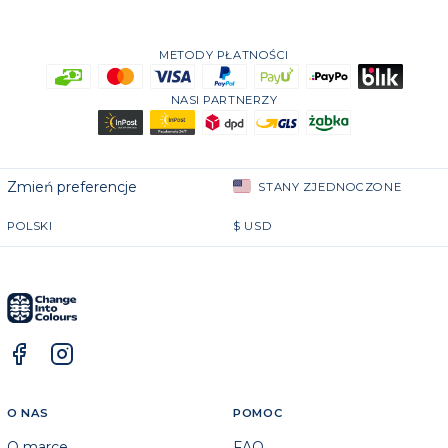
METODY PŁATNOŚCI
NASI PARTNERZY
Zmień preferencje
STANY ZJEDNOCZONE
POLSKI
$
USD
O NAS
POMOC
O marce
FAQ