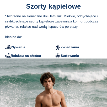
Pomiar na płasko
Szorty kąpielowe
A - Długość nogawki
B - Szerokość w pasie
C - Szerokość nogawki na dole
Stworzone na słoneczne dni i letni luz. Miękkie, oddychające i
D - Długość wewnętrzna nogawki
szybkoschnące szorty kąpielowe zapewniają komfort podczas
pływania, relaksu nad wodą i spacerów po plaży.
CM
S
M
L
XL
2XL
A
37
39
41
43
45
Idealne do:
B
36
38
40
43
46
C
29,5
30,5
31,5
32,5
33,5
Pływania
Zwiedzania
D
13,5
14,5
15,5
16,5
17,5
Relaksu na słońcu
Surfowania