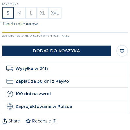
ROZMIAR
S
M
L
XL
XXL
Tabela rozmiarów
ZOSTAŁO TYLKO KILKA SZTUK W TYM ROZMIARZE
DODAJ DO KOSZYKA
Wysyłka w 24h
Zapłać za 30 dni z PayPo
100 dni na zwrot
Zaprojektowane w Polsce
Share
Recenzje
(
1
)