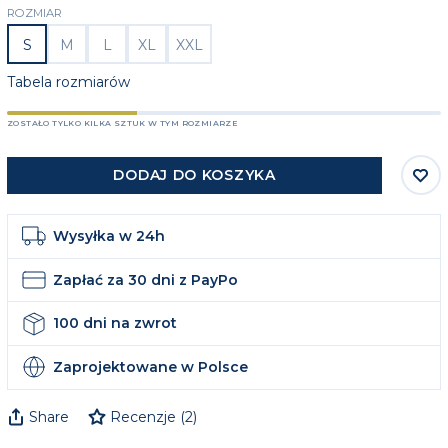
ROZMIAR
S
M
L
XL
XXL
Tabela rozmiarów
ZOSTAŁO TYLKO KILKA SZTUK W TYM ROZMIARZE
DODAJ DO KOSZYKA
Wysyłka w 24h
Zapłać za 30 dni z PayPo
100 dni na zwrot
Zaprojektowane w Polsce
Share
Recenzje
(
2
)