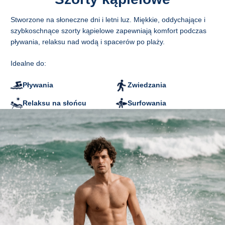
Pomiar na płasko
A - Długość nogawki
Stworzone na słoneczne dni i letni luz. Miękkie, oddychające i
B - Szerokość w pasie
szybkoschnące szorty kąpielowe zapewniają komfort podczas
C - Szerokość nogawki na dole
pływania, relaksu nad wodą i spacerów po plaży.
D - Długość wewnętrzna nogawki
CM
S
M
L
XL
2XL
Idealne do:
A
37
39
41
43
45
B
36
38
40
43
46
Pływania
Zwiedzania
C
29,5
30,5
31,5
32,5
33,5
D
13,5
14,5
15,5
16,5
17,5
Relaksu na słońcu
Surfowania