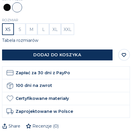
Czarny
Biały
ROZMIAR
XS
S
M
L
XL
XXL
Tabela rozmiarów
DODAJ DO KOSZYKA
Zapłać za 30 dni z PayPo
100 dni na zwrot
Certyfikowane materiały
Zaprojektowane w Polsce
Share
Recenzje
(
0
)