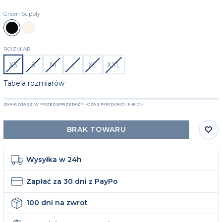
Green Supply
Czarny
Beżowy
ROZMIAR
XS
S
M
L
XL
XXL
Tabela rozmiarów
ZAMAWIASZ W PRZEDSPRZEDAŻY - CZAS PRODUKCJI 5-8 DNI
BRAK TOWARU
Wysyłka w 24h
Zapłać za 30 dni z PayPo
100 dni na zwrot