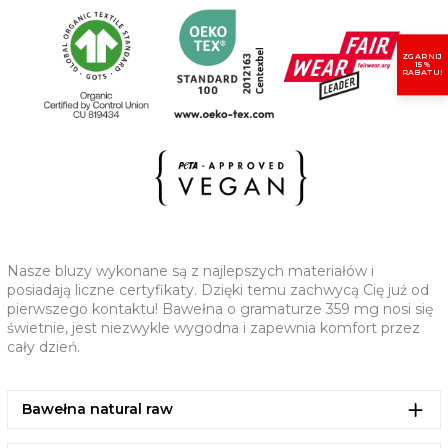
Wewnętrzne wzmocnienie w chevronie przy karku
Półksiężyc z tego samego materiału na karku
ZGARNIJ
15%
(CM)
XS
S
M
L
XL
2XL
RABATU!
A - KLATKA PIERSIOWA
61,5
63,5
67,5
70,5
73,5
77,5
B - DŁUGOŚĆ
65
69
73
75
77
79
C - DŁUGOŚĆ RĘKAWA
53
57
59
61
61,5
62
Nasze bluzy wykonane są z najlepszych materiałów i
posiadają liczne certyfikaty. Dzięki temu zachwycą Cię już od
pierwszego kontaktu! Bawełna o gramaturze 359 mg nosi się
świetnie, jest niezwykle wygodna i zapewnia komfort przez
cały dzień.
Bawełna natural raw